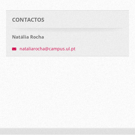
CONTACTOS
Natália Rocha
nataliar
ocha@cam
pus.ul.p
t