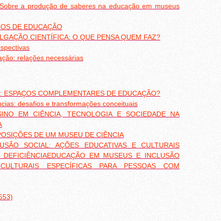
o? Sobre a produção de saberes na educação em museus
ÇOS DE EDUCAÇÃO
ULGAÇÃO CIENTÍFICA: O QUE PENSA QUEM FAZ?
rspectivas
ação: relações necessárias
AS: ESPAÇOS COMPLEMENTARES DE EDUCAÇÃO?
cias: desafios e transformações conceituais
INO EM CIÊNCIA, TECNOLOGIA E SOCIEDADE NA
A
OSIÇÕES DE UM MUSEU DE CIÊNCIA
SÃO SOCIAL: AÇÕES EDUCATIVAS E CULTURAIS
 DEFICIÊNCIAEDUCAÇÃO EM MUSEUS E INCLUSÃO
 CULTURAIS ESPECÍFICAS PARA PESSOAS COM
653)