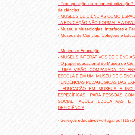
- Transposição ou recontextualizaçã
de ciências
- MUSEUS DE CIÊNCIAS COMO ESPA
- A EDUCAÇÃO NÃO FORMAL E A DIV
- Museu e Museologias: Interfaces e Pe
- Museus de Ciências, Coleções e Educ
- Museus e Educação
- MUSEUS INTERATIVOS DE CIÊNCI
- O papel educacional do Museu de Ciên
- UMA VISÃO COMPARADA DO ENS
ESCOLA E EM UM MUSEU DE CIÊNCI
TENDÊNCIAS PEDAGÓGICAS DAS EXP
- EDUCAÇÃO EM MUSEUS E INCLU
ESPECÍFICAS PARA PESSOAS COM
SOCIAL: AÇÕES EDUCATIVAS E
DEFICIÊNCIA
- Serviços educativosPortugal.pdf (1571