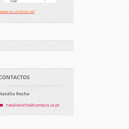
www.ie.ulisboa.pt/
CONTACTOS
Natália Rocha
nataliar
ocha@cam
pus.ul.p
t