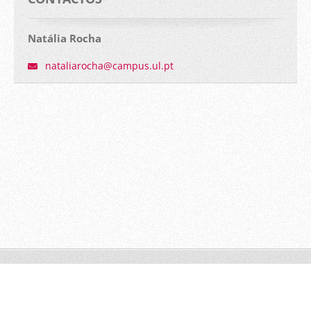
Natália Rocha
nataliar
ocha@cam
pus.ul.p
t
© 2015 Todos os direitos reservados.
Crie o seu site grátis